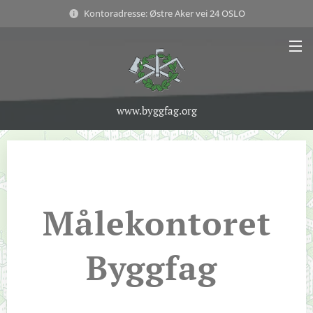
Kontoradresse: Østre Aker vei 24 OSLO
www.byggfag.org
Målekontoret
Byggfag