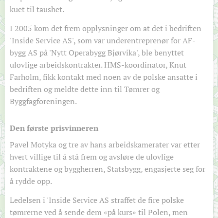
kuet til taushet.
I 2005 kom det frem opplysninger om at det i bedriften
'Inside Service AS', som var underentreprenør for AF-
bygg AS på 'Nytt Operabygg Bjørvika', ble benyttet
ulovlige arbeidskontrakter. HMS-koordinator, Knut
Farholm, fikk kontakt med noen av de polske ansatte i
bedriften og meldte dette inn til Tømrer og
Byggfagforeningen.
Den første prisvinneren
Pavel Motyka og tre av hans arbeidskamerater var etter
hvert villige til å stå frem og avsløre de ulovlige
kontraktene og byggherren, Statsbygg, engasjerte seg for
å rydde opp.
Ledelsen i 'Inside Service AS straffet de fire polske
tømrerne ved å sende dem «på kurs» til Polen, men